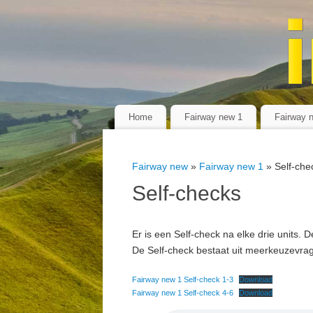
Home
Fairway new 1
Fairway 
Fairway new
»
Fairway new 1
» Self-che
Self-checks
Er is een Self-check na elke drie units. 
De Self-check bestaat uit meerkeuzevrag
Fairway new 1 Self-check 1-3
Download
Fairway new 1 Self-check 4-6
Download