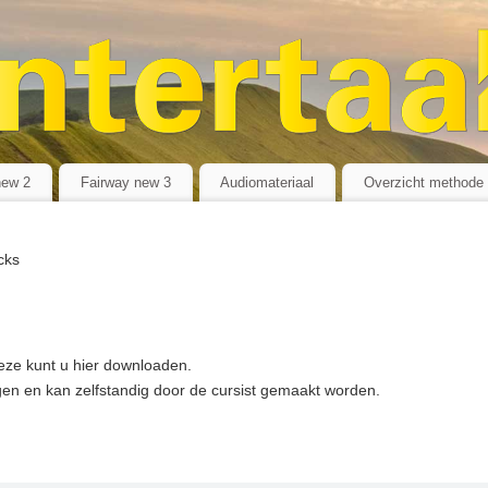
new 2
Fairway new 3
Audiomateriaal
Overzicht methode
cks
Deze kunt u hier downloaden.
en en kan zelfstandig door de cursist gemaakt worden.